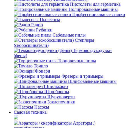
Пистолеты для герметика
Полировальные машины
Профессиональные станки
Пылесосы
Радио
Рубанки
Сабельные пилы
Степлеры
(скобосшиватели)
Термовоздуходувки
(фены)
Торцовочные пилы
Точило
Фонари
Фрезеры и триммеры
Шлифовальные машины
Шпилькорез
Штроборезы
Шуруповерты
Заклепочники
Насосы
Садовая техника
Аэраторы /