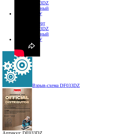
Взрыв-схема DF033DZ
Артикул: DF033DZ