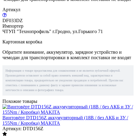
Артикул
DF033DZ
Импортер
ЧТУП "Технопрофиль" г.Гродно, ул.Горького 71
Картонная коробка
Обратите внимание, аккумулятор, зарядное устройство и
чемодан для транспортировки в комплект поставки не входят
Информация о товаре предоставлена для ознакомления и не является публичной офертой.
Производители оставляют за собой право изменять внешний вид, характеристики и
комплектацию товара, предварительно не уведомляя продавцов и потребителей. Просим вас
отнестись с пониманием к данному факту и заранее приносим извинения за возможные
неточности в описании и фотографиях товара.
Похожие товары
Винтовёрт DTD156Z аккумуляторный (18В / без АКБ и ЗУ /
155Nm / Коробка) MAKITA
Артикул: DTD156Z