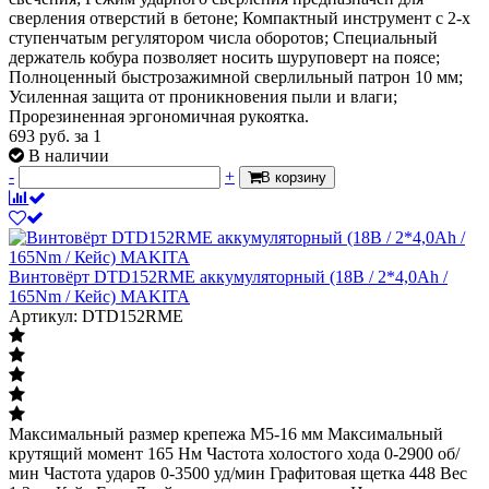
сверления отверстий в бетоне; Компактный инструмент с 2-х
ступенчатым регулятором числа оборотов; Специальный
держатель кобура позволяет носить шуруповерт на поясе;
Полноценный быстрозажимной сверлильный патрон 10 мм;
Усиленная защита от проникновения пыли и влаги;
Прорезиненная эргономичная рукоятка.
693
руб.
за 1
В наличии
-
+
В корзину
Винтовёрт DTD152RME аккумуляторный (18В / 2*4,0Ah /
165Nm / Кейс) MAKITA
Артикул: DTD152RME
Максимальный размер крепежа М5-16 мм Максимальный
крутящий момент 165 Нм Частота холостого хода 0-2900 об/
мин Частота ударов 0-3500 уд/мин Графитовая щетка 448 Вес