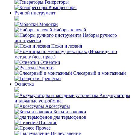
Генераторы
Компрессоры
Ручной инструмент
Молотки
Наборы ключей
Наборы ручного
инструмента
Ножи и лезвия
Ножницы по
металлу (лев. прав.)
Отвертки
Рулетки
Слесарный и монтажный
Трещётки
Оснастка
Аккумуляторы
и зарядные устройства
Аксессуары
Биты и головки
для термофенов
Пиление
Прочее
Пылеудаление