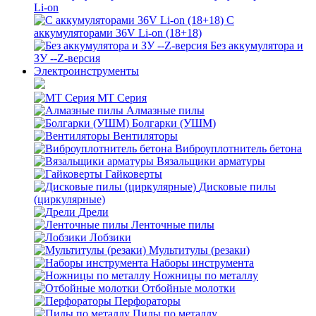
Li-on
С
аккумуляторами 36V Li-on (18+18)
Без аккумулятора и
ЗУ --Z-версия
Электроинструменты
MT Серия
Алмазные пилы
Болгарки (УШМ)
Вентиляторы
Виброуплотнитель бетона
Вязальщики арматуры
Гайковерты
Дисковые пилы
(циркулярные)
Дрели
Ленточные пилы
Лобзики
Мультитулы (резаки)
Наборы инструмента
Ножницы по металлу
Отбойные молотки
Перфораторы
Пилы по металлу