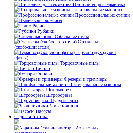
Пистолеты для герметика
Полировальные машины
Профессиональные станки
Пылесосы
Радио
Рубанки
Сабельные пилы
Степлеры
(скобосшиватели)
Термовоздуходувки
(фены)
Торцовочные пилы
Точило
Фонари
Фрезеры и триммеры
Шлифовальные машины
Шпилькорез
Штроборезы
Шуруповерты
Заклепочники
Насосы
Садовая техника
Аэраторы /