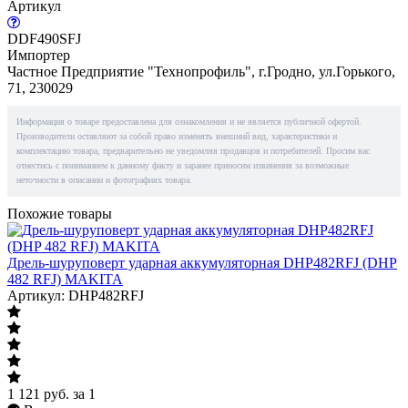
Артикул
DDF490SFJ
Импортер
Частное Предприятие "Технопрофиль", г.Гродно, ул.Горького,
71, 230029
Информация о товаре предоставлена для ознакомления и не является публичной офертой.
Производители оставляют за собой право изменять внешний вид, характеристики и
комплектацию товара, предварительно не уведомляя продавцов и потребителей. Просим вас
отнестись с пониманием к данному факту и заранее приносим извинения за возможные
неточности в описании и фотографиях товара.
Похожие товары
Дрель-шуруповерт ударная аккумуляторная DHP482RFJ (DHP
482 RFJ) MAKITA
Артикул: DHP482RFJ
1 121
руб.
за 1