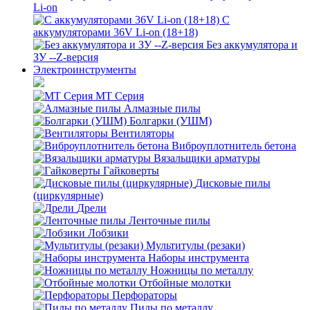
Li-on
С
аккумуляторами 36V Li-on (18+18)
Без аккумулятора и
ЗУ --Z-версия
Электроинструменты
MT Серия
Алмазные пилы
Болгарки (УШМ)
Вентиляторы
Виброуплотнитель бетона
Вязальщики арматуры
Гайковерты
Дисковые пилы
(циркулярные)
Дрели
Ленточные пилы
Лобзики
Мультитулы (резаки)
Наборы инструмента
Ножницы по металлу
Отбойные молотки
Перфораторы
Пилы по металлу