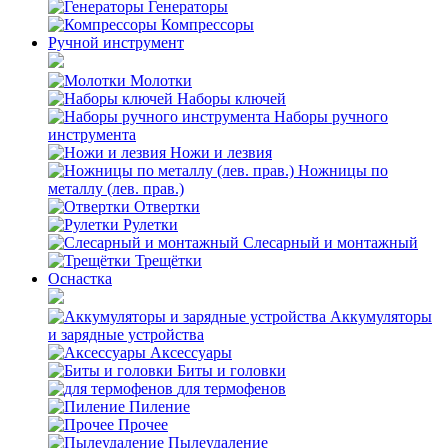
Генераторы
Компрессоры
Ручной инструмент
Молотки
Наборы ключей
Наборы ручного
инструмента
Ножи и лезвия
Ножницы по
металлу (лев. прав.)
Отвертки
Рулетки
Слесарный и монтажный
Трещётки
Оснастка
Аккумуляторы
и зарядные устройства
Аксессуары
Биты и головки
для термофенов
Пиление
Прочее
Пылеудаление