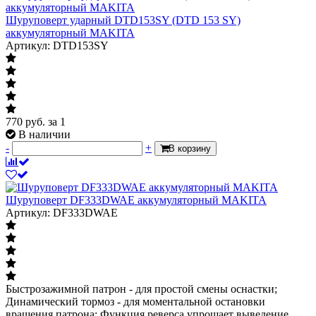
Шуруповерт ударный DTD153SY (DTD 153 SY)
аккумуляторный MAKITA
Артикул: DTD153SY
770
руб.
за 1
В наличии
-
+
В корзину
Шуруповерт DF333DWAE аккумуляторный MAKITA
Артикул: DF333DWAE
Быстрозажимной патрон - для простой смены оснастки;
Динамический тормоз - для моментальной остановки
вращения патрона; Функция реверса упрощает выведение