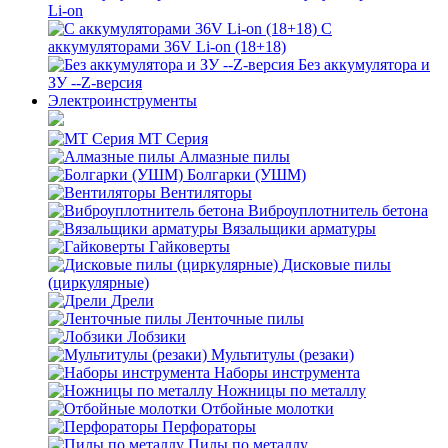
Li-on
С
аккумуляторами 36V Li-on (18+18)
Без аккумулятора и
ЗУ --Z-версия
Электроинструменты
MT Серия
Алмазные пилы
Болгарки (УШМ)
Вентиляторы
Виброуплотнитель бетона
Вязальщики арматуры
Гайковерты
Дисковые пилы
(циркулярные)
Дрели
Ленточные пилы
Лобзики
Мультитулы (резаки)
Наборы инструмента
Ножницы по металлу
Отбойные молотки
Перфораторы
Пилы по металлу