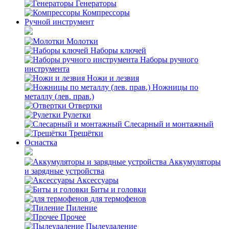
Генераторы
Компрессоры
Ручной инструмент
Молотки
Наборы ключей
Наборы ручного
инструмента
Ножи и лезвия
Ножницы по
металлу (лев. прав.)
Отвертки
Рулетки
Слесарный и монтажный
Трещётки
Оснастка
Аккумуляторы
и зарядные устройства
Аксессуары
Биты и головки
для термофенов
Пиление
Прочее
Пылеудаление