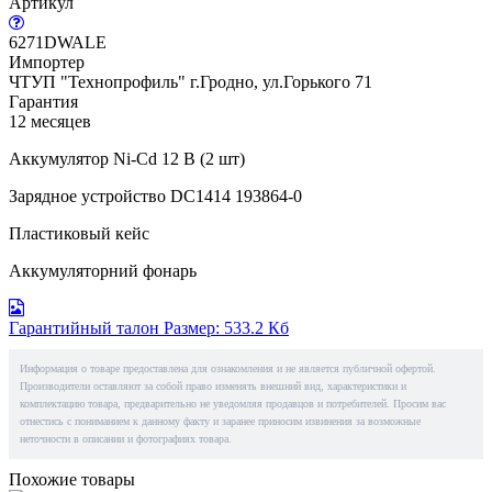
Артикул
6271DWALE
Импортер
ЧТУП "Технопрофиль" г.Гродно, ул.Горького 71
Гарантия
12 месяцев
Аккумулятор Ni-Cd 12 В (2 шт)
Зарядное устройство DC1414 193864-0
Пластиковый кейс
Аккумуляторний фонарь
Гарантийный талон
Размер: 533.2 Кб
Информация о товаре предоставлена для ознакомления и не является публичной офертой.
Производители оставляют за собой право изменять внешний вид, характеристики и
комплектацию товара, предварительно не уведомляя продавцов и потребителей. Просим вас
отнестись с пониманием к данному факту и заранее приносим извинения за возможные
неточности в описании и фотографиях товара.
Похожие товары