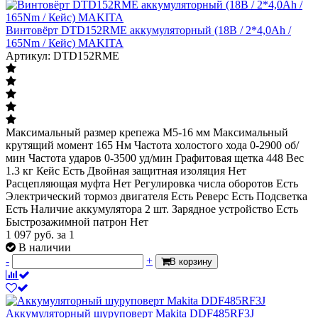
Винтовёрт DTD152RME аккумуляторный (18В / 2*4,0Ah /
165Nm / Кейс) MAKITA
Артикул: DTD152RME
Максимальный размер крепежа М5-16 мм Максимальный
крутящий момент 165 Нм Частота холостого хода 0-2900 об/
мин Частота ударов 0-3500 уд/мин Графитовая щетка 448 Вес
1.3 кг Кейс Есть Двойная защитная изоляция Нет
Расцепляющая муфта Нет Регулировка числа оборотов Есть
Электрический тормоз двигателя Есть Реверс Есть Подсветка
Есть Наличие аккумулятора 2 шт. Зарядное устройство Есть
Быстрозажимной патрон Нет
1 097
руб.
за 1
В наличии
-
+
В корзину
Аккумуляторный шуруповерт Makita DDF485RF3J