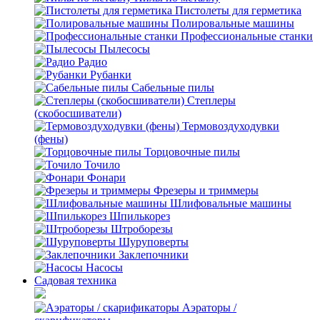
Пистолеты для герметика
Полировальные машины
Профессиональные станки
Пылесосы
Радио
Рубанки
Сабельные пилы
Степлеры
(скобосшиватели)
Термовоздуходувки
(фены)
Торцовочные пилы
Точило
Фонари
Фрезеры и триммеры
Шлифовальные машины
Шпилькорез
Штроборезы
Шуруповерты
Заклепочники
Насосы
Садовая техника
Аэраторы /