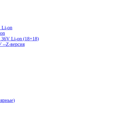
 Li-on
-on
36V Li-on (18+18)
У --Z-версия
лярные)