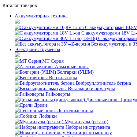
Каталог товаров
Аккумуляторная техника
С аккумуляторами 10,8V
С аккумуляторами 18V Li
С аккумуляторами 
Без аккумулятора и З
Электроинструменты
MT Серия
Алмазные пилы
Болгарки (УШМ)
Вентиляторы
Виброуплотнитель бетона
Вязальщики арматуры
Гайковерты
Дисковые пилы (цирку
Дрели
Ленточные пилы
Лобзики
Мультитулы (резаки)
Наборы инструмента
Ножницы по металлу