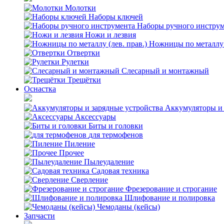
Молотки
Наборы ключей
Наборы ручного инстру
Ножи и лезвия
Ножницы по металлу (
Отвертки
Рулетки
Слесарный и монтажный
Трещётки
Оснастка
Аккумуляторы и 
Аксессуары
Биты и головки
для термофенов
Пиление
Прочее
Пылеудаление
Садовая техника
Сверление
Фрезерование и строгание
Шлифование и полировка
Чемоданы (кейсы)
Запчасти