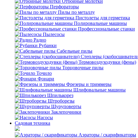
Отбойные молотки
Перфораторы
Пилы по металлу
Пистолеты для герметика
Полировальные машины
Профессиональные станки
Пылесосы
Радио
Рубанки
Сабельные пилы
Степлеры (скобосшивател
Термовоздуходувки (фены)
Торцовочные пилы
Точило
Фонари
Фрезеры и триммеры
Шлифовальные машины
Шпилькорез
Штроборезы
Шуруповерты
Заклепочники
Насосы
Садовая техника
Аэраторы / скарификаторы