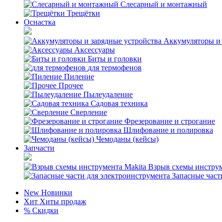
Слесарный и монтажный
Трещётки
Оснастка
Аккумуляторы и 
Аксессуары
Биты и головки
для термофенов
Пиление
Прочее
Пылеудаление
Садовая техника
Сверление
Фрезерование и строгание
Шлифование и полировка
Чемоданы (кейсы)
Запчасти
Взрыв схемы инструм
Запасные част
New
Новинки
Хит
Хиты продаж
%
Скидки