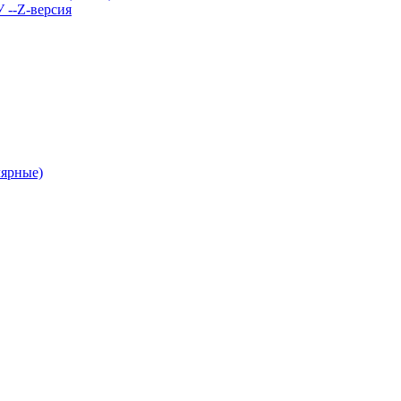
У --Z-версия
лярные)