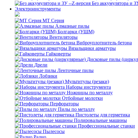
Без аккумулятора и З
Электроинструменты
MT Серия
Алмазные пилы
Болгарки (УШМ)
Вентиляторы
Виброуплотнитель бетона
Вязальщики арматуры
Гайковерты
Дисковые пилы (цирку
Дрели
Ленточные пилы
Лобзики
Мультитулы (резаки)
Наборы инструмента
Ножницы по металлу
Отбойные молотки
Перфораторы
Пилы по металлу
Пистолеты для герметика
Полировальные машины
Профессиональные станки
Пылесосы
Радио