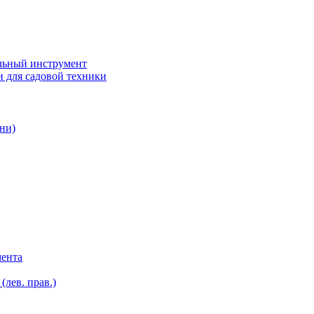
ьный инструмент
 для садовой техники
ни)
мента
лев. прав.)