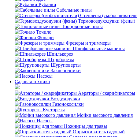
Рубанки
Сабельные пилы
Степлеры (скобосшивател
Термовоздуходувки (фены)
Торцовочные пилы
Точило
Фонари
Фрезеры и триммеры
Шлифовальные машины
Шпилькорез
Штроборезы
Шуруповерты
Заклепочники
Насосы
Садовая техника
Аэраторы / скарификаторы
Воздуходувки
Газонокосилки
Кусторезы
Мойки высокого давления
Насосы
Ножницы для травы
Опрыскиватель садовый