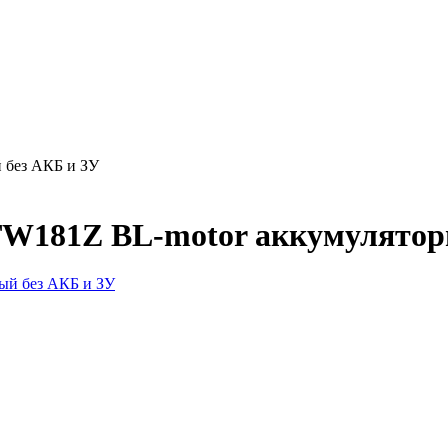
 без АКБ и ЗУ
TW181Z BL-motor аккумулятор