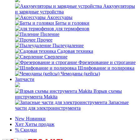
Аккумуляторы
и зарядные устройства
Аксессуары
Биты и головки
для термофенов
Пиление
Прочее
Пылеудаление
Садовая техника
Сверление
Фрезерование и строгание
Шлифование и полировка
Чемоданы (кейсы)
Запчасти
Взрыв схемы
инструмента Makita
Запасные
части для электроинструмента
New
Новинки
Хит
Хиты продаж
%
Скидки