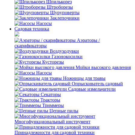
Шпилькорез
Штроборезы
Шуруповерты
Заклепочники
Насосы
Садовая техника
Аэраторы /
скарификаторы
Воздуходувки
Газонокосилки
Кусторезы
Мойки высокого давления
Насосы
Ножницы для травы
Опрыскиватель садовый
Садовые измельчители
Секаторы
Тракторы
Триммеры
Цепные пилы
Многофункциональный инструмент
Принадлежности для садовой техники