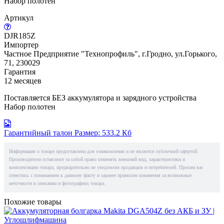
Набор полотен
Артикул
DJR185Z
Импортер
Частное Предприятие "Технопрофиль", г.Гродно, ул.Горького,
71, 230029
Гарантия
12 месяцев
Поставляется БЕЗ аккумулятора и зарядного устройства
Набор полотен
Гарантийный талон
Размер: 533.2 Кб
Информация о товаре предоставлена для ознакомления и не является публичной офертой.
Производители оставляют за собой право изменять внешний вид, характеристики и
комплектацию товара, предварительно не уведомляя продавцов и потребителей. Просим вас
отнестись с пониманием к данному факту и заранее приносим извинения за возможные
неточности в описании и фотографиях товара.
Похожие товары