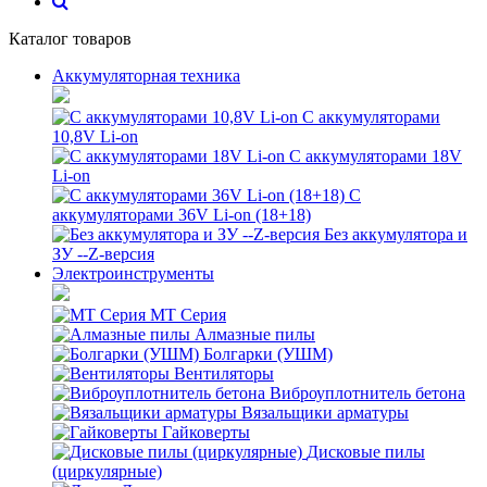
Каталог товаров
Аккумуляторная техника
С аккумуляторами
10,8V Li-on
С аккумуляторами 18V
Li-on
С
аккумуляторами 36V Li-on (18+18)
Без аккумулятора и
ЗУ --Z-версия
Электроинструменты
MT Серия
Алмазные пилы
Болгарки (УШМ)
Вентиляторы
Виброуплотнитель бетона
Вязальщики арматуры
Гайковерты
Дисковые пилы
(циркулярные)