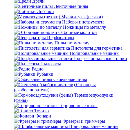
Дрели
Ленточные пилы
Лобзики
Мультитулы (резаки)
Наборы инструмента
Ножницы по металлу
Отбойные молотки
Перфораторы
Пилы по металлу
Пистолеты для герметика
Полировальные машины
Профессиональные станки
Пылесосы
Радио
Рубанки
Сабельные пилы
Степлеры
(скобосшиватели)
Термовоздуходувки
(фены)
Торцовочные пилы
Точило
Фонари
Фрезеры и триммеры
Шлифовальные машины