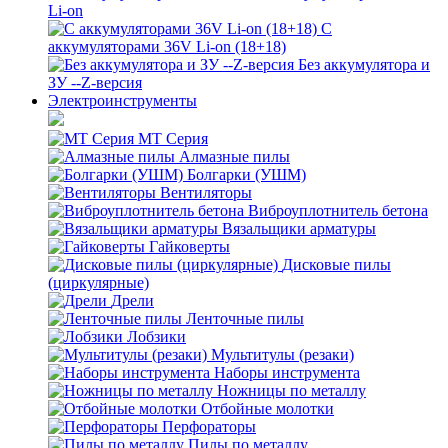
Li-on
С
аккумуляторами 36V Li-on (18+18)
Без аккумулятора и
ЗУ --Z-версия
Электроинструменты
MT Серия
Алмазные пилы
Болгарки (УШМ)
Вентиляторы
Виброуплотнитель бетона
Вязальщики арматуры
Гайковерты
Дисковые пилы
(циркулярные)
Дрели
Ленточные пилы
Лобзики
Мультитулы (резаки)
Наборы инструмента
Ножницы по металлу
Отбойные молотки
Перфораторы
Пилы по металлу