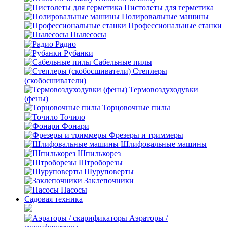
Пистолеты для герметика
Полировальные машины
Профессиональные станки
Пылесосы
Радио
Рубанки
Сабельные пилы
Степлеры
(скобосшиватели)
Термовоздуходувки
(фены)
Торцовочные пилы
Точило
Фонари
Фрезеры и триммеры
Шлифовальные машины
Шпилькорез
Штроборезы
Шуруповерты
Заклепочники
Насосы
Садовая техника
Аэраторы /