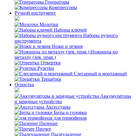
Генераторы
Компрессоры
Ручной инструмент
Молотки
Наборы ключей
Наборы ручного
инструмента
Ножи и лезвия
Ножницы по
металлу (лев. прав.)
Отвертки
Рулетки
Слесарный и монтажный
Трещётки
Оснастка
Аккумуляторы
и зарядные устройства
Аксессуары
Биты и головки
для термофенов
Пиление
Прочее
Пылеудаление