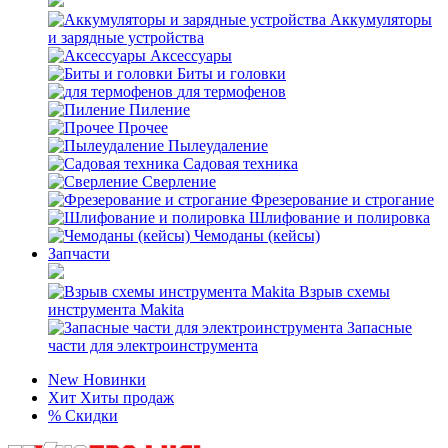
Аккумуляторы
и зарядные устройства
Аксессуары
Биты и головки
для термофенов
Пиление
Прочее
Пылеудаление
Садовая техника
Сверление
Фрезерование и строгание
Шлифование и полировка
Чемоданы (кейсы)
Запчасти
Взрыв схемы
инструмента Makita
Запасные
части для электроинструмента
New
Новинки
Хит
Хиты продаж
%
Скидки