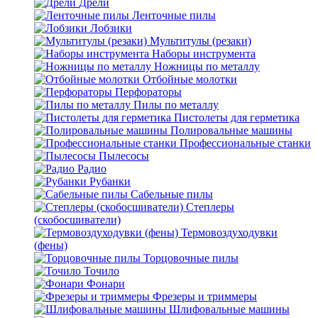
Дрели
Ленточные пилы
Лобзики
Мультитулы (резаки)
Наборы инструмента
Ножницы по металлу
Отбойные молотки
Перфораторы
Пилы по металлу
Пистолеты для герметика
Полировальные машины
Профессиональные станки
Пылесосы
Радио
Рубанки
Сабельные пилы
Степлеры
(скобосшиватели)
Термовоздуходувки
(фены)
Торцовочные пилы
Точило
Фонари
Фрезеры и триммеры
Шлифовальные машины