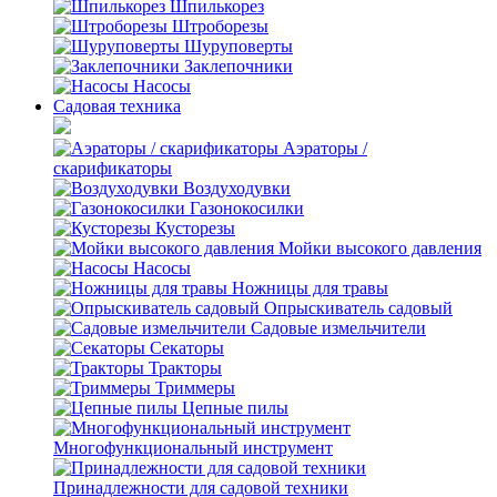
Шпилькорез
Штроборезы
Шуруповерты
Заклепочники
Насосы
Садовая техника
Аэраторы /
скарификаторы
Воздуходувки
Газонокосилки
Кусторезы
Мойки высокого давления
Насосы
Ножницы для травы
Опрыскиватель садовый
Садовые измельчители
Секаторы
Тракторы
Триммеры
Цепные пилы
Многофункциональный инструмент
Принадлежности для садовой техники