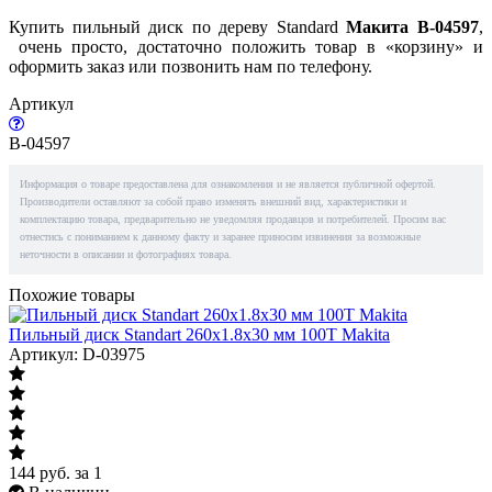
Купить пильный диск по дереву Standard
Макита B-04597
,
очень просто, достаточно положить товар в «корзину» и
оформить заказ или позвонить нам по телефону.
Артикул
B-04597
Информация о товаре предоставлена для ознакомления и не является публичной офертой.
Производители оставляют за собой право изменять внешний вид, характеристики и
комплектацию товара, предварительно не уведомляя продавцов и потребителей. Просим вас
отнестись с пониманием к данному факту и заранее приносим извинения за возможные
неточности в описании и фотографиях товара.
Похожие товары
Пильный диск Standart 260x1.8x30 мм 100T Makita
Артикул: D-03975
144
руб.
за 1