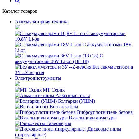
Каталог товаров
Аккумуляторная техника
С аккумуляторами
10,8V Li-on
С аккумуляторами 18V
Li-on
С
аккумуляторами 36V Li-on (18+18)
Без аккумулятора и
ЗУ --Z-версия
Электроинструменты
MT Серия
Алмазные пилы
Болгарки (УШМ)
Вентиляторы
Виброуплотнитель бетона
Вязальщики арматуры
Гайковерты
Дисковые пилы
(циркулярные)