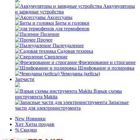
Аккумуляторы
и зарядные устройства
Аксессуары
Биты и головки
для термофенов
Пиление
Прочее
Пылеудаление
Садовая техника
Сверление
Фрезерование и строгание
Шлифование и полировка
Чемоданы (кейсы)
Запчасти
Взрыв схемы
инструмента Makita
Запасные
части для электроинструмента
New
Новинки
Хит
Хиты продаж
%
Скидки