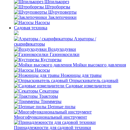
Шпилькорез
Штроборезы
Шуруповерты
Заклепочники
Насосы
Садовая техника
Аэраторы /
скарификаторы
Воздуходувки
Газонокосилки
Кусторезы
Мойки высокого давления
Насосы
Ножницы для травы
Опрыскиватель садовый
Садовые измельчители
Секаторы
Тракторы
Триммеры
Цепные пилы
Многофункциональный инструмент
Принадлежности для садовой техники