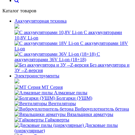
Каталог товаров
Аккумуляторная техника
С аккумуляторами
10,8V Li-on
С аккумуляторами 18V
Li-on
С
аккумуляторами 36V Li-on (18+18)
Без аккумулятора и
ЗУ --Z-версия
Электроинструменты
MT Серия
Алмазные пилы
Болгарки (УШМ)
Вентиляторы
Виброуплотнитель бетона
Вязальщики арматуры
Гайковерты
Дисковые пилы
(циркулярные)