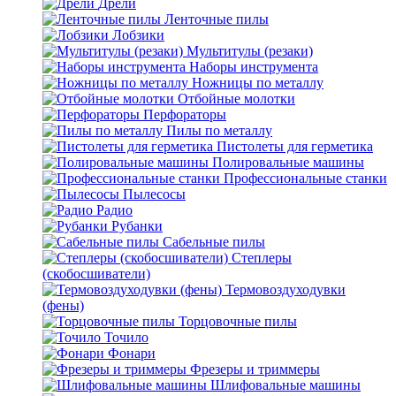
Дрели
Ленточные пилы
Лобзики
Мультитулы (резаки)
Наборы инструмента
Ножницы по металлу
Отбойные молотки
Перфораторы
Пилы по металлу
Пистолеты для герметика
Полировальные машины
Профессиональные станки
Пылесосы
Радио
Рубанки
Сабельные пилы
Степлеры
(скобосшиватели)
Термовоздуходувки
(фены)
Торцовочные пилы
Точило
Фонари
Фрезеры и триммеры
Шлифовальные машины