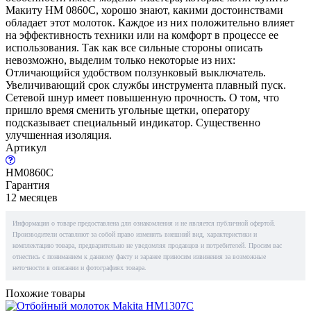
Макиту HM 0860C, хорошо знают, какими достоинствами
обладает этот молоток. Каждое из них положительно влияет
на эффективность техники или на комфорт в процессе ее
использования. Так как все сильные стороны описать
невозможно, выделим только некоторые из них:
Отличающийся удобством ползунковый выключатель.
Увеличивающий срок службы инструмента плавный пуск.
Сетевой шнур имеет повышенную прочность. О том, что
пришло время сменить угольные щетки, оператору
подсказывает специальный индикатор. Существенно
улучшенная изоляция.
Артикул
HM0860C
Гарантия
12 месяцев
Информация о товаре предоставлена для ознакомления и не является публичной офертой.
Производители оставляют за собой право изменять внешний вид, характеристики и
комплектацию товара, предварительно не уведомляя продавцов и потребителей. Просим вас
отнестись с пониманием к данному факту и заранее приносим извинения за возможные
неточности в описании и фотографиях товара.
Похожие товары