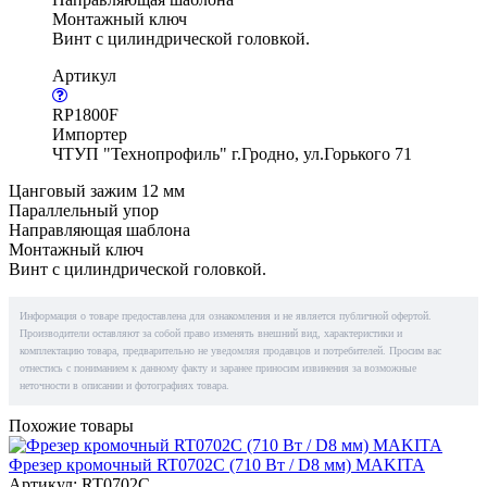
Монтажный ключ
Винт с цилиндрической головкой.
Артикул
RP1800F
Импортер
ЧТУП "Технопрофиль" г.Гродно, ул.Горького 71
Цанговый зажим 12 мм
Параллельный упор
Направляющая шаблона
Монтажный ключ
Винт с цилиндрической головкой.
Информация о товаре предоставлена для ознакомления и не является публичной офертой.
Производители оставляют за собой право изменять внешний вид, характеристики и
комплектацию товара, предварительно не уведомляя продавцов и потребителей. Просим вас
отнестись с пониманием к данному факту и заранее приносим извинения за возможные
неточности в описании и фотографиях товара.
Похожие товары
Фрезер кромочный RT0702C (710 Вт / D8 мм) MAKITA
Артикул: RT0702C