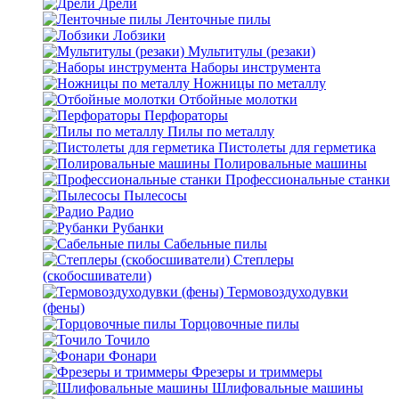
Дрели
Ленточные пилы
Лобзики
Мультитулы (резаки)
Наборы инструмента
Ножницы по металлу
Отбойные молотки
Перфораторы
Пилы по металлу
Пистолеты для герметика
Полировальные машины
Профессиональные станки
Пылесосы
Радио
Рубанки
Сабельные пилы
Степлеры
(скобосшиватели)
Термовоздуходувки
(фены)
Торцовочные пилы
Точило
Фонари
Фрезеры и триммеры
Шлифовальные машины