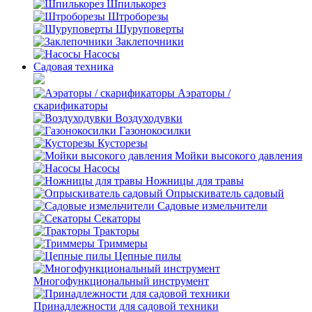
Шпилькорез
Штроборезы
Шуруповерты
Заклепочники
Насосы
Садовая техника
Аэраторы /
скарификаторы
Воздуходувки
Газонокосилки
Кусторезы
Мойки высокого давления
Насосы
Ножницы для травы
Опрыскиватель садовый
Садовые измельчители
Секаторы
Тракторы
Триммеры
Цепные пилы
Многофункциональный инструмент
Принадлежности для садовой техники