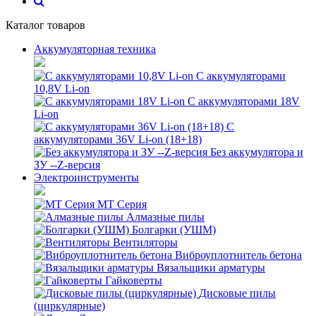
Каталог товаров
Аккумуляторная техника
С аккумуляторами
10,8V Li-on
С аккумуляторами 18V
Li-on
С
аккумуляторами 36V Li-on (18+18)
Без аккумулятора и
ЗУ --Z-версия
Электроинструменты
MT Серия
Алмазные пилы
Болгарки (УШМ)
Вентиляторы
Виброуплотнитель бетона
Вязальщики арматуры
Гайковерты
Дисковые пилы
(циркулярные)