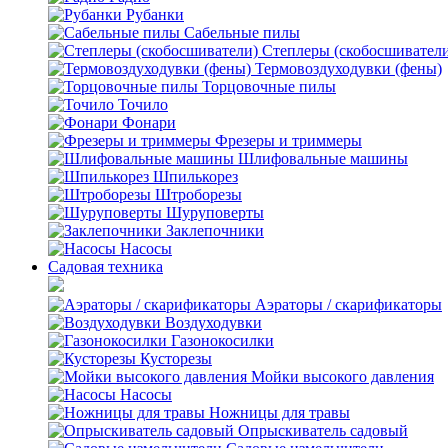
Рубанки
Сабельные пилы
Степлеры (скобосшивател
Термовоздуходувки (фены)
Торцовочные пилы
Точило
Фонари
Фрезеры и триммеры
Шлифовальные машины
Шпилькорез
Штроборезы
Шуруповерты
Заклепочники
Насосы
Садовая техника
Аэраторы / скарификаторы
Воздуходувки
Газонокосилки
Кусторезы
Мойки высокого давления
Насосы
Ножницы для травы
Опрыскиватель садовый