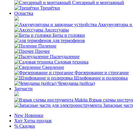
Слесарный и монтажный
Трещётки
Оснастка
Аккумуляторы и 
Аксессуары
Биты и головки
для термофенов
Пиление
Прочее
Пылеудаление
Садовая техника
Сверление
Фрезерование и строгание
Шлифование и полировка
Чемоданы (кейсы)
Запчасти
Взрыв схемы инструм
Запасные част
New
Новинки
Хит
Хиты продаж
%
Скидки