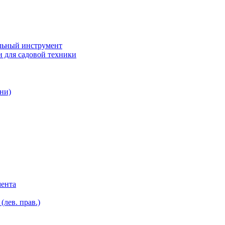
ьный инструмент
 для садовой техники
ни)
мента
лев. прав.)