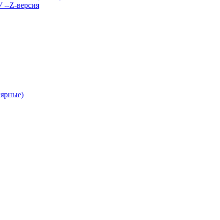
У --Z-версия
лярные)