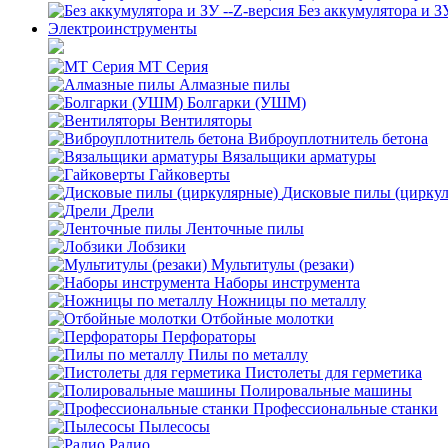
Без аккумулятора и З
Электроинструменты
MT Серия
Алмазные пилы
Болгарки (УШМ)
Вентиляторы
Виброуплотнитель бетона
Вязальщики арматуры
Гайковерты
Дисковые пилы (цирку
Дрели
Ленточные пилы
Лобзики
Мультитулы (резаки)
Наборы инструмента
Ножницы по металлу
Отбойные молотки
Перфораторы
Пилы по металлу
Пистолеты для герметика
Полировальные машины
Профессиональные станки
Пылесосы
Радио