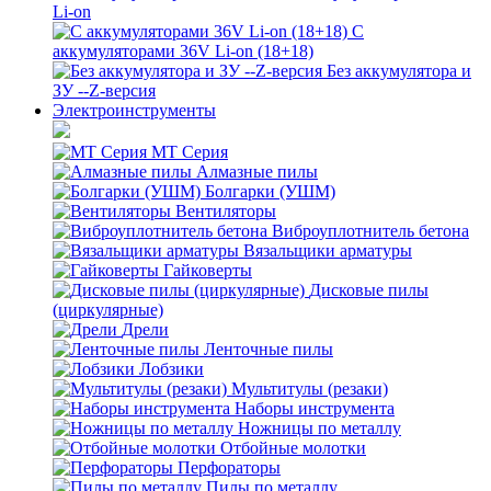
Li-on
С
аккумуляторами 36V Li-on (18+18)
Без аккумулятора и
ЗУ --Z-версия
Электроинструменты
MT Серия
Алмазные пилы
Болгарки (УШМ)
Вентиляторы
Виброуплотнитель бетона
Вязальщики арматуры
Гайковерты
Дисковые пилы
(циркулярные)
Дрели
Ленточные пилы
Лобзики
Мультитулы (резаки)
Наборы инструмента
Ножницы по металлу
Отбойные молотки
Перфораторы
Пилы по металлу