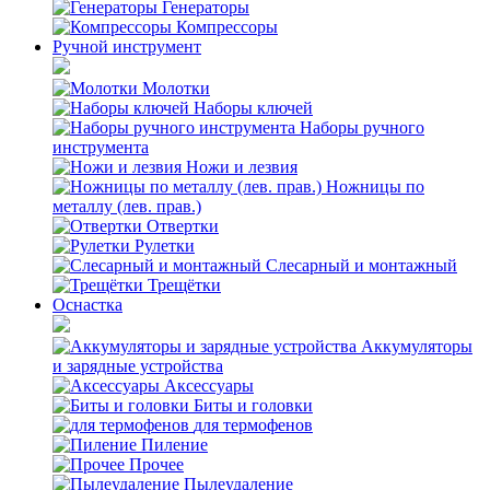
Генераторы
Компрессоры
Ручной инструмент
Молотки
Наборы ключей
Наборы ручного
инструмента
Ножи и лезвия
Ножницы по
металлу (лев. прав.)
Отвертки
Рулетки
Слесарный и монтажный
Трещётки
Оснастка
Аккумуляторы
и зарядные устройства
Аксессуары
Биты и головки
для термофенов
Пиление
Прочее
Пылеудаление