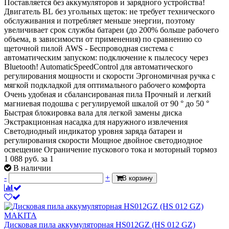
Поставляется без аккумуляторов и зарядного устройства!
Двигатель BL без угольных щеток: не требует технического
обслуживания и потребляет меньше энергии, поэтому
увеличивает срок службы батареи (до 200% больше рабочего
объема, в зависимости от применения) по сравнению со
щеточной пилой AWS - Беспроводная система с
автоматическим запуском: подключение к пылесосу через
Bluetooth! AutomaticSpeedControl для автоматического
регулирования мощности и скорости Эргономичная ручка с
мягкой подкладкой для оптимального рабочего комфорта
Очень удобная и сбалансированая пила Прочный и легкий
магниевая подошва с регулируемой шкалой от 90 ° до 50 °
Быстрая блокировка вала для легкой замены диска
Экстракционная насадка для наружного извлечения
Светодиодный индикатор уровня заряда батареи и
регулирования скорости Мощное двойное светодиодное
освещение Ограничение пускового тока и моторный тормоз
1 088
руб.
за 1
В наличии
-
+
В корзину
Дисковая пила аккумуляторная HS012GZ (HS 012 GZ)