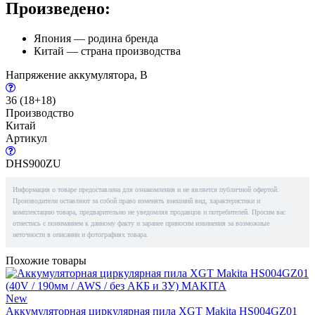
Произведено:
Япония — родина бренда
Китай — страна производства
Напряжение аккумулятора, В
36 (18+18)
Производство
Китай
Артикул
DHS900ZU
Информация о товаре предоставлена для ознакомления и не является публичной офертой.
Производители оставляют за собой право изменять внешний вид, характеристики и
комплектацию товара, предварительно не уведомляя продавцов и потребителей. Просим вас
отнестись с пониманием к данному факту и заранее приносим извинения за возможные
неточности в описании и фотографиях товара.
Похожие товары
New
Аккумуляторная циркулярная пила XGT Makita HS004GZ01