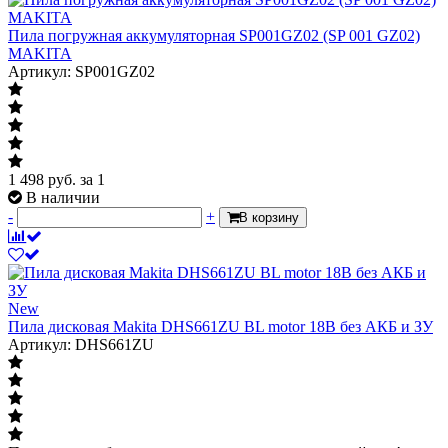
Пила погружная аккумуляторная SP001GZ02 (SP 001 GZ02)
MAKITA
Артикул: SP001GZ02
1 498
руб.
за 1
В наличии
-
+
В корзину
New
Пила дисковая Makita DHS661ZU BL motor 18В без АКБ и ЗУ
Артикул: DHS661ZU