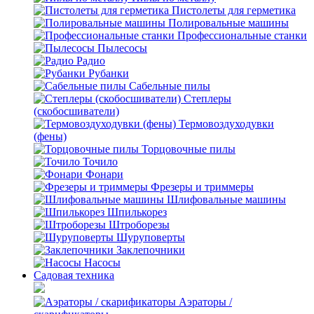
Пистолеты для герметика
Полировальные машины
Профессиональные станки
Пылесосы
Радио
Рубанки
Сабельные пилы
Степлеры
(скобосшиватели)
Термовоздуходувки
(фены)
Торцовочные пилы
Точило
Фонари
Фрезеры и триммеры
Шлифовальные машины
Шпилькорез
Штроборезы
Шуруповерты
Заклепочники
Насосы
Садовая техника
Аэраторы /